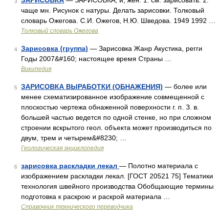
ЗАРИСОВКА
— ЗАРИСОВКА, и, жен. 1. см. зарисовать. 2.
3
чаще мн. Рисунок с натуры. Делать зарисовки. Толковый
словарь Ожегова. С.И. Ожегов, Н.Ю. Шведова. 1949 1992 …
Толковый словарь Ожегова
Зарисовка (группа)
— Зарисовка Жанр Акустика, регги
4
Годы 2007&#160; настоящее время Страны …
Википедия
ЗАРИСОВКА ВЫРАБОТКИ (ОБНАЖЕНИЯ)
— более или
5
менее схематизированное изображение совмещенной с
плоскостью чертежа обнаженной поверхности г. п. З. в.
большей частью ведется по одной стенке, но при сложном
строении вскрытого геол. объекта может производиться по
двум, трем и четырем&#8230; …
Геологическая энциклопедия
зарисовка раскладки лекал
— Полотно материала с
6
изображением раскладки лекал. [ГОСТ 20521 75] Тематики
технология швейного производства Обобщающие термины
подготовка к раскрою и раскрой материала …
Справочник технического переводчика