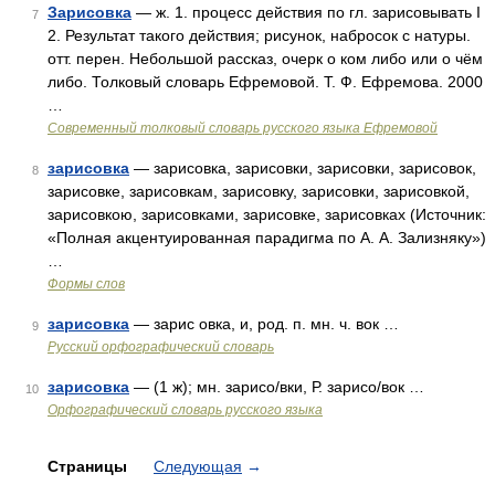
Зарисовка
— ж. 1. процесс действия по гл. зарисовывать I
7
2. Результат такого действия; рисунок, набросок с натуры.
отт. перен. Небольшой рассказ, очерк о ком либо или о чём
либо. Толковый словарь Ефремовой. Т. Ф. Ефремова. 2000
…
Современный толковый словарь русского языка Ефремовой
зарисовка
— зарисовка, зарисовки, зарисовки, зарисовок,
8
зарисовке, зарисовкам, зарисовку, зарисовки, зарисовкой,
зарисовкою, зарисовками, зарисовке, зарисовках (Источник:
«Полная акцентуированная парадигма по А. А. Зализняку»)
…
Формы слов
зарисовка
— зарис овка, и, род. п. мн. ч. вок …
9
Русский орфографический словарь
зарисовка
— (1 ж); мн. зарисо/вки, Р. зарисо/вок …
10
Орфографический словарь русского языка
Страницы
Следующая
→